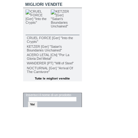
MIGLIORI VENDITE
CRUEL FORCE [Ger] "Into the
Crypts"
KETZER [Ger] "Satan's
Boundaries Unchained"
ACERO LETAL [Chi] "Por La
Gloria Del Metal"
WANDERER [PT] "Will of Steel"
NOCTURNAL [Ger] "Arrival Of
The Carnivore"
Tutte le migliori vendite
CERCA
Inserisci il nome di un prodotto