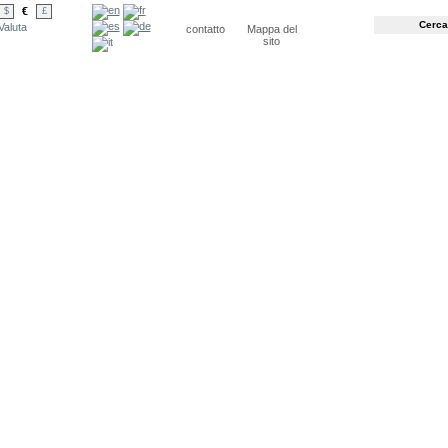
€
$
£
Valuta
contatto
Mappa del
sito