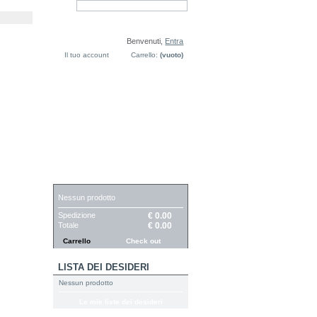
Benvenuti,
Entra
Il tuo account
Carrello:
(vuoto)
CARRELLO
Nessun prodotto
Spedizione
€ 0.00
Totale
€ 0.00
Carrello
Check out
LISTA DEI DESIDERI
Nessun prodotto
Le mie liste dei desideri