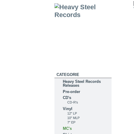
CATEGORIE
Heavy Steel Records
Releases
Pre-order
CD's
CD-R's
Vinyl
12" LP
10" MLP
7" EP
MC's