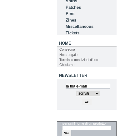
Shirts
Patches
Pins
Zines
Miscellaneous
Tickets
HOME
Consegna
Nota Legale
Termini e condizioni d'uso
Chi siamo
NEWSLETTER
CERCA
Inserisci il nome di un prodotto