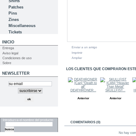
Shirts
Patches
Pins
Zines
Miscellaneous
Tickets
INICIO
Enviar a un amigo
Entrega
Imprimir
Aviso legal
Condiciones de uso
Ampliar
Sobre
LOS CLIENTES QUE COMPRARON EST
NEWSLETTER
DEATHRONER...
SKULLFIST...
H
Anterior
Anterior
BUSCAR
Introduzca el nombre del producto
COMENTARIOS (0)
No hay come