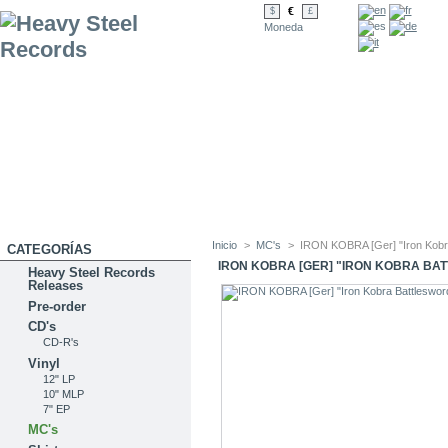
€
$
£
Moneda
Inicio
>
MC's
>
IRON KOBRA [Ger] "Iron Kobr
CATEGORÍAS
IRON KOBRA [GER] "IRON KOBRA BA
Heavy Steel Records
Releases
Pre-order
CD's
CD-R's
Vinyl
12" LP
10" MLP
7" EP
MC's